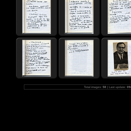
Total images:
58
| Last update:
09