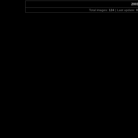
200
Total images:
124
| Last update:
0