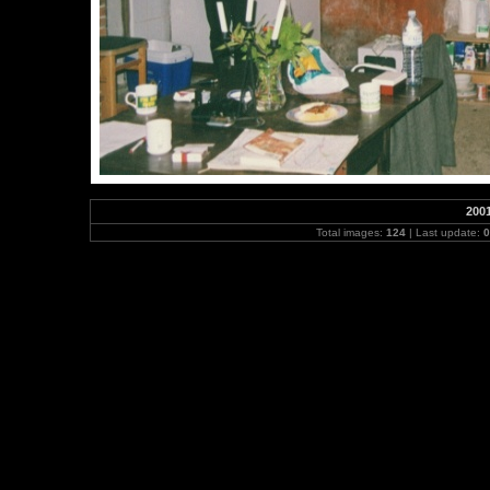
200
Total images:
124
| Last update:
0